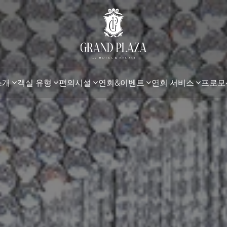
소개
객실 유형
편의시설
연회&이벤트
연회 서비스
프로모